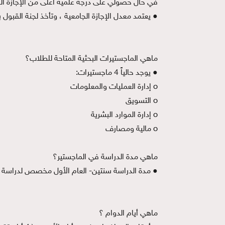
في حال حصولي على درجة علمية أعلى من الإجازة الج
● يعتمد معدل الإجازة الجامعية ، وتأخذ لجنة القبول ب
ماهي الماجستيرات البحثية المتاحة للطلاب؟
● يوجد حالياً 4 ماجستيرات:
o إدارة العمليات والمعلومات
o التسويق
o إدارة الموارد البشرية
o مالية ومصارف
ماهي مدة الدراسة في الماجستير؟
● مدة الدراسة سنتين- العام الأول مخصص لدراسة ال
ماهي أيام الدوام ؟