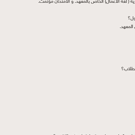
زية ( لغة الأعمال) الخاص بالمعهد. و الامتحان مؤتمت.
بول؟
المعهد.
الطلاب؟