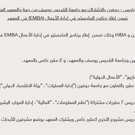
باريس - دوفين بالاشتراك مع جامعة القديس يوسف من جهة والمعهد العال
ضمن إطار برنامج الماجستير في إدارة الأعمال (EMBA) في المعهد
تهدف ال
تتولى جامعة دوفين وجامعة القديس يوسف تدريس 7 مقررات مشتركة (”نظم المعلومات“، ”المالية“، إد
ريس مشروع التخرج كمقرر خاص ويشترك المعهد بوضع مشرفين للأبحاث 