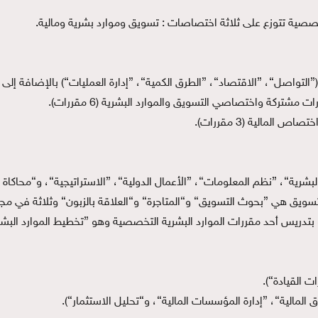
ويق هي ”بحوث التسويق“ و“المتاجرة“ و“العلاقة بالزبون“ وثلاثة في مجال ا
تدريس أحد مقررات الموارد البشرية التخصصية وهو ”تخطيط الموارد البشر