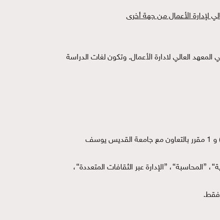
ي لإدارة الأعمال من جهة أخرى
اتفاقية إلى إقامة MBA-IP بين جامعة دوفين و HIBA وذلك ضمن إطار برنامج الماجستير في إدارة الأعمال EMBA في المعهد العالي لادارة الأعمال. وتكون لغات الدراسة
يتولى المعهد تدريس 3 مقررات مشتركة منها 2 مقرر بالتعاون مع جامعة دوفين (”إدارة العمليات“، ”بيئة الاقتصاد الدولي“) و 1 مقرر بالتعاون مع جامعة القديس يوسف
ارة الموارد البشرية“، ”المحاسبة“، ”الإدارة عبر الثقافات المتعددة“،
فقط.