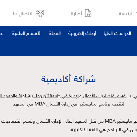
الرئيسة
أخبارنا
الاتصال بنا
الدراسات العليا
أبحاث إلكترونية
المجلة
الأقسام العلمية
ال
شراكة أكاديمية
ي بين قسم اقتصاديات الأعمال والإدارة في جامعة أتونوما- برشلونة
والمعهد الع
لتقديم برنامج الماجستير في إدارة الأعمال MBA في المعهد
تهدف الاتفاقية إلى تطوير الاتفاق العام لإقامة برنامج ماجستير MBA من قبل المعهد العالي لإ
س في البرنامج هي اللغة الانكليزية.