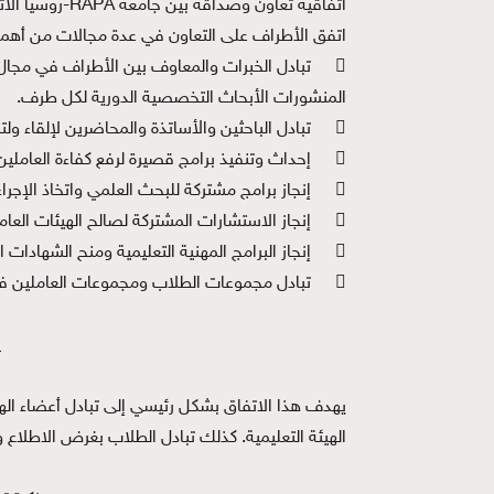
اتفاقية تعاون وصداقة بين جامعة RAPA-روسيا الاتحادية والمعهد العالي لإدارة الأعمال
اتفق الأطراف على التعاون في عدة مجالات من أهمه

تبادل الخبرات والمعاوف بين الأطراف في مجال 
المنشورات الأبحاث التخصصية الدورية لكل طرف.

تبادل الباحثين والأساتذة والمحاضرين لإلقاء ول

إحداث وتنفيذ برامج قصيرة لرفع كفاءة العاملين 

إنجاز برامج مشتركة للبحث العلمي واتخاذ الإجر

إنجاز الاستشارات المشتركة لصالح الهيئات ال

إنجاز البرامج المهنية التعليمية ومنح الشهادات 

تبادل مجموعات الطلاب ومجموعات العاملين في 
ا
يهدف هذا الاتفاق بشكل رئيسي إلى تبادل أعضاء الهيئ
الهيئة التعليمية. كذلك تبادل الطلاب بغرض الاطلاع و