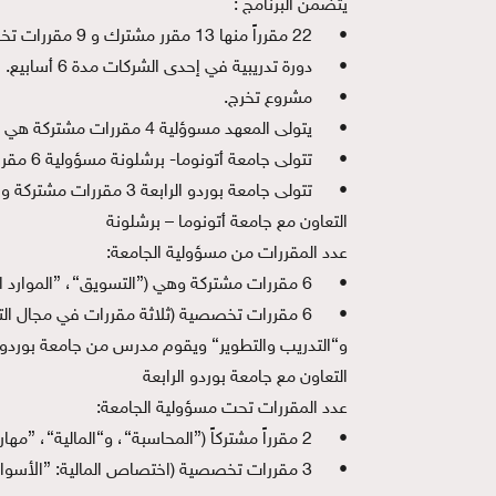
يتضمن البرنامج :
•
22 مقرراً منها 13 مقرر مشترك و 9 مقررات تخصصية تتوزع على ثلاثة اختصاصات : تسويق وموارد بشرية ومالية.
•
دورة تدريبية في إحدى الشركات مدة 6 أسابيع.
•
مشروع تخرج.
•
يتولى المعهد مسوؤلية 4 مقررات مشتركة هي (”التواصل“، ”الاقتصاد“، ”الطرق الكمية“، ”إدارة العمليات“) بالإضافة إلى ”الدورة التدريبية“ و“مشروع التخرج“.
•
تتولى جامعة أتونوما- برشلونة مسؤولية 6 مقررات مشتركة واختصاصي التسويق والموارد البشرية (6 مقررات).
•
تتولى جامعة بوردو الرابعة 3 مقررات مشتركة واختصاص المالية (3 مقررات).
التعاون مع جامعة أتونوما – برشلونة
عدد المقررات من مسؤولية الجامعة:
•
6 مقررات مشتركة وهي (”التسويق“، ”الموارد البشرية“، ”نظم المعلومات“، ”الأعمال الدولية“، ”الاستراتيجية“، و“محاكاة عمل الشركات“).
•
6 مقررات تخصصية (ثلاثة مقررات في مجال التس
و“التدريب والتطوير“ ويقوم مدرس من جامعة بوردو ب
التعاون مع جامعة بوردو الرابعة
عدد المقررات تحت مسؤولية الجامعة:
•
2 مقرراً مشتركاً (”المحاسبة“، و“المالية“، ”مهارات القيادة“).
•
3 مقررات تخصصية (اختصاص المالية: ”الأسواق المالية“، ”إدارة المؤسسات المالية“، و“تحليل الاستثمار“).