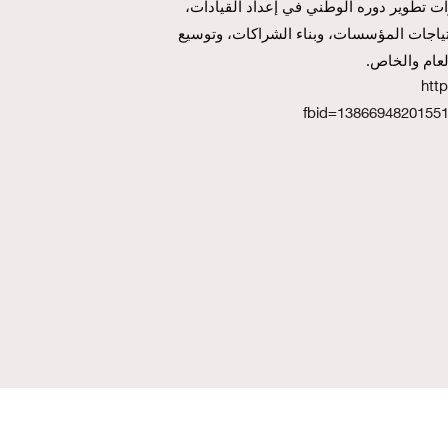
انعقد مجلس المعهد لمناقشة مسارات تطوير دوره الوطني في إعداد القيادات، 
وتحديث البرامج، وربط التدريب باحتياجات المؤسسات، وبناء الشراكات، وتوسيع 
لعام والخاص.
htt
fbid=1386694820155