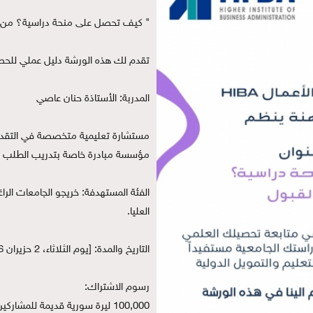
" كيف تحصل على منحة دراسية؟ من ا
تقدم لك هذه الورشة دليل عملي للحص
المدربة: الأستاذة حنان عاصي
مستشارة تعليمية متخصصة في التقديم 
مؤسسة مبادرة خاصة بتدريب الطلب الس
العليا.
التاريخ والمدة: [يوم الثلاثاء، 2 حزيران 2026] – من الساعة [9:00] إلى [1:00] (لمدة [4] ساعات).
رسوم الاشتراك: 
100,000 ليرة سورية قديمة للمشاركين من داخل المعهد