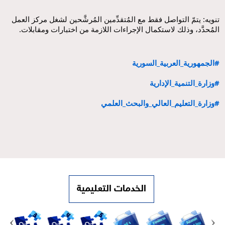
تنويه: يتمّ التواصل فقط مع المُتقدِّمين المُرشَّحين لشغل مركز العمل 
المُحدَّد، وذلك لاستكمال الإجراءات اللازمة من اختبارات ومقابلات.
#الجمهورية_العربية_السورية
#وزارة_التنمية_الإدارية
#وزارة_التعليم_العالي_والبحث_العلمي
الخدمات التعليمية