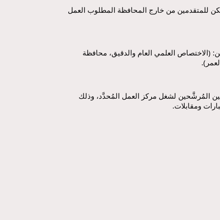
-الجهة العامة غير ملزمة بتأمين السكن للمتقدمين من خارج المحافظة المطلوب العمل 
- أبرز معايير المفاضلة بين المُتقدِّمين: (الاختصاص العلمي العام والدقيق، محافظة 
لعمر).
تنويه: يتمّ التواصل فقط مع المُتقدِّمين المُرشَّحين لشغل مركز العمل المُحدَّد، وذلك 
ارات ومقابلات.