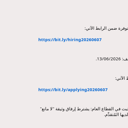
وفرة ضمن الرابط الآتي:
https://bit.ly/hiring20260607
13/.
الآتي:
https://bit.ly/applying20260607
- بالنسبة لقبول طلب الموظَّف المثبت في القطاع العام: يشترط إرفاق وثيقة "لا مانع" 
ا المُتقدِّم.